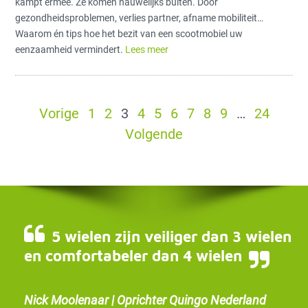
kampt ermee. Ze komen nauwelijks buiten. Door
gezondheidsproblemen, verlies partner, afname mobiliteit…
Waarom én tips hoe het bezit van een scootmobiel uw
eenzaamheid vermindert.
Lees meer
Vorige
1
2
3
4
5
6
7
8
9
…
24
Volgende
5 wielen zijn veiliger dan 3 wielen
en comfortabeler dan 4 wielen
Nick Moolenaar | Oprichter Quingo Nederland