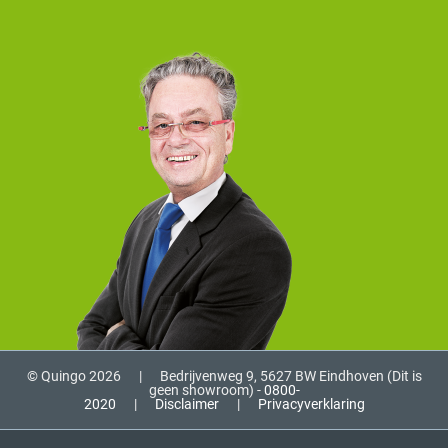
© Quingo 2026
|
Bedrijvenweg 9, 5627 BW Eindhoven (Dit is
geen showroom) -
0800-
2020
|
Disclaimer
|
Privacyverklaring