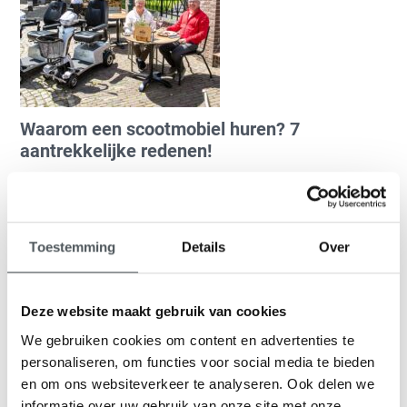
Waarom een scootmobiel huren? 7
aantrekkelijke redenen!
21 augustus 2021
Heeft u weleens overwogen een scootmobiel te huren? Om
heerlijk onbezorgd een dag of week te genieten? Zonder dat uw
verminderde mobiliteit een rol speelt? 7 keer waarom een
Toestemming
Details
Over
scootmobiel huren fijn is!
Lees meer
Deze website maakt gebruik van cookies
We gebruiken cookies om content en advertenties te
personaliseren, om functies voor social media te bieden
en om ons websiteverkeer te analyseren. Ook delen we
informatie over uw gebruik van onze site met onze