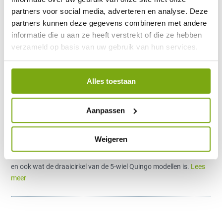
partners voor social media, adverteren en analyse. Deze
partners kunnen deze gegevens combineren met andere
informatie die u aan ze heeft verstrekt of die ze hebben
verzameld op basis van uw gebruik van hun services.
Wat is de draaicirkel van een scootmobiel?
Alles toestaan
19 augustus 2021
Heeft u plannen om een scootmobiel te kopen? Dan is het handig
Aanpassen
te weten wat de draaicirkel van het elektrische voertuig is. Want,
een kleine draaicirkel zorgt dat een scootmobiel wenbaar is en u
Weigeren
er makkelijk mee manoeuvreert in kleine ruimtes. In dit blog meer
over wat wordt bedoeld met een draaicirkel van een scootmobiel
en ook wat de draaicirkel van de 5-wiel Quingo modellen is.
Lees
meer